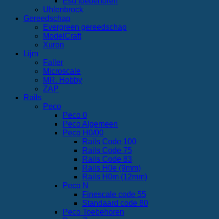
Esu toebehoren
Uhlenbrock
Gereedschap
Evergreen gereedschap
ModelCraft
Xuron
Lijm
Faller
Microscale
MR. Hobby
ZAP
Rails
Peco
Peco 0
Peco Algemeen
Peco H0/00
Rails Code 100
Rails Code 75
Rails Code 83
Rails H0e (9mm)
Rails H0m (12mm)
Peco N
Finescale code 55
Standaard code 80
Peco Toebehoren