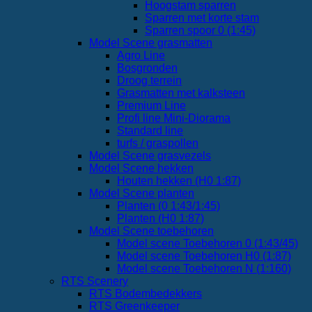
Hoogstam sparren
Sparren met korte stam
Sparren spoor 0 (1:45)
Model Scene grasmatten
Agro Line
Bosgronden
Droog terrein
Grasmatten met kalksteen
Premium Line
Profi line Mini-Diorama
Standard line
turfs / graspollen
Model Scene grasvezels
Model Scene hekken
Houten hekken (H0 1:87)
Model Scene planten
Planten (0 1:43/1:45)
Planten (H0 1:87)
Model Scene toebehoren
Model scene Toebehoren 0 (1:43/45)
Model scene Toebehoren H0 (1:87)
Model scene Toebehoren N (1:160)
RTS Scenery
RTS Bodembedekkers
RTS Greenkeeper