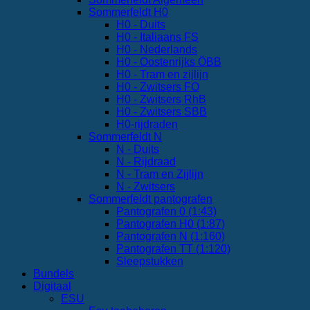
Sommerfeldt H0
H0 - Duits
H0 - Italiaans FS
H0 - Nederlands
H0 - Oostenrijks ÖBB
H0 - Tram en zijlijn
H0 - Zwitsers FO
H0 - Zwitsers RhB
H0 - Zwitsers SBB
H0-rijdraden
Sommerfeldt N
N - Duits
N - Rijdraad
N - Tram en Zijlijn
N - Zwitsers
Sommerfeldt pantografen
Pantografen 0 (1:43)
Pantografen H0 (1:87)
Pantografen N (1:160)
Pantografen TT (1:120)
Sleepstukken
Bundels
Digitaal
ESU