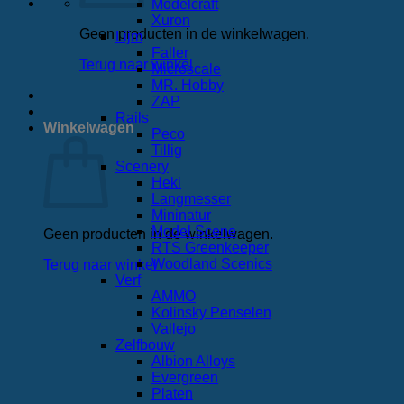
Modelcraft
Xuron
Geen producten in de winkelwagen.
Lijm
Faller
Terug naar winkel
Microscale
MR. Hobby
ZAP
Rails
Winkelwagen
Peco
Tillig
Scenery
Heki
Langmesser
Mininatur
Model Scene
Geen producten in de winkelwagen.
RTS Greenkeeper
Woodland Scenics
Terug naar winkel
Verf
AMMO
Kolinsky Penselen
Vallejo
Zelfbouw
Albion Alloys
Evergreen
Platen