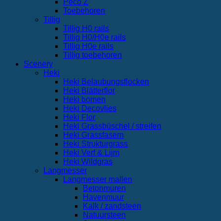
Peco Z
Toebehoren
Tillig
Tillig H0 rails
Tillig H0/H0e rails
Tillig H0e rails
Tillig toebehoren
Scenery
Heki
Heki Belaubungsflocken
Heki Blätterflor
Heki bomen
Heki Decovlies
Heki Flor
Heki Grassbüschel / streifen
Heki Grassfasern
Heki Strukturgrass
Heki Verf & Lijm
Heki Wildgras
Langmesser
Langmesser mallen
Betonmuren
Havenmuur
Kalk / zandsteen
Natuursteen