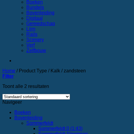
Boeken
Bundels
Bovenleiding
Digitaal
Gereedschap
Lijm
Rails
Scenery
Verf
Zelfbouw
Home
/
Product Type
/
Kalk / zandsteen
Filter
Toont alle 2 resultaten
Navigeer
Boeken
Bovenleiding
Sommerfeldt
Sommerfeldt 0 (1:43)
Sommerfeldt Algemeen