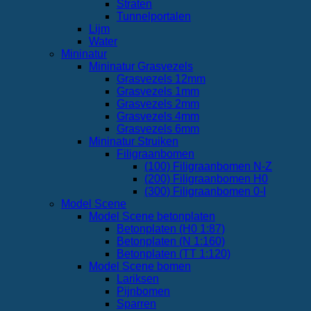
Straten
Tunnelportalen
Lijm
Water
Mininatur
Mininatur Grasvezels
Grasvezels 12mm
Grasvezels 1mm
Grasvezels 2mm
Grasvezels 4mm
Grasvezels 6mm
Mininatur Struiken
Filigraanbomen
(100) Filigraanbomen N-Z
(200) Filigraanbomen H0
(300) Filigraanbomen 0-I
Model Scene
Model Scene betonplaten
Betonplaten (H0 1:87)
Betonplaten (N 1:160)
Betonplaten (TT 1:120)
Model Scene bomen
Lariksen
Pijnbomen
Sparren