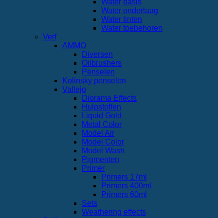
Water basis
Water onderlaag
Water tinten
Water toebehoren
Verf
AMMO
Diversen
Oilbrushers
Penselen
Kolinsky penselen
Vallejo
Diorama Effects
Hulpstoffen
Liquid Gold
Metal Color
Model Air
Model Color
Model Wash
Pigmenten
Primer
Primers 17ml
Primers 400ml
Primers 60ml
Sets
Weathering effects