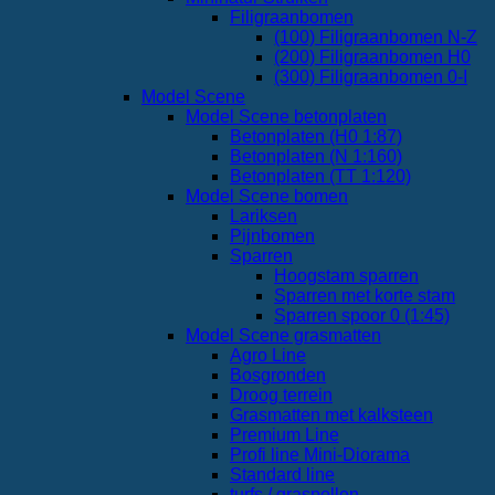
Filigraanbomen
(100) Filigraanbomen N-Z
(200) Filigraanbomen H0
(300) Filigraanbomen 0-I
Model Scene
Model Scene betonplaten
Betonplaten (H0 1:87)
Betonplaten (N 1:160)
Betonplaten (TT 1:120)
Model Scene bomen
Lariksen
Pijnbomen
Sparren
Hoogstam sparren
Sparren met korte stam
Sparren spoor 0 (1:45)
Model Scene grasmatten
Agro Line
Bosgronden
Droog terrein
Grasmatten met kalksteen
Premium Line
Profi line Mini-Diorama
Standard line
turfs / graspollen