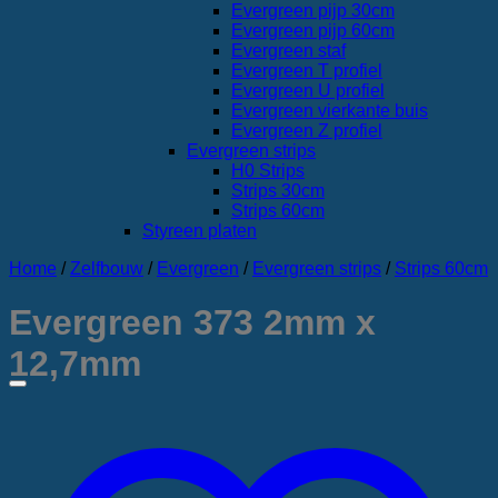
Evergreen pijp 30cm
Evergreen pijp 60cm
Evergreen staf
Evergreen T profiel
Evergreen U profiel
Evergreen vierkante buis
Evergreen Z profiel
Evergreen strips
H0 Strips
Strips 30cm
Strips 60cm
Styreen platen
Home
/
Zelfbouw
/
Evergreen
/
Evergreen strips
/
Strips 60cm
Evergreen 373 2mm x
12,7mm