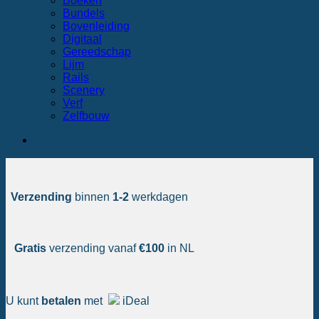
Boeken
Bundels
Bovenleiding
Digitaal
Gereedschap
Lijm
Rails
Scenery
Verf
Zelfbouw
Verzending
binnen
1-2
werkdagen
Gratis
verzending vanaf
€100
in NL
U kunt
betalen
met
iDeal