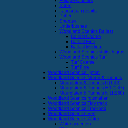
Foliage Clusters
Kolen
Landschap details
Pollen
Sneeuw
Underbushes
Woodland Scenics Ballast
Ballast Coarse
Ballast Fine
Ballast Medium
Woodland Scenics statisch gras
Woodland Scenics Turf
Turf Coarse
Turf Fine
Woodland Scenics lijmen
Woodland Scenics Muren & Tunnels
Muurplaten & Tunnels 0 (1:43)
Muurplaten & Tunnels H0 (1:87)
Muurplaten & Tunnels N (1:160)
Woodland Scenics rotsmallen
Woodland Scenics Tidy track
Woodland Scenics Trackbed
Woodland Scenics Verf
Woodland Scenics Water
Water accenten