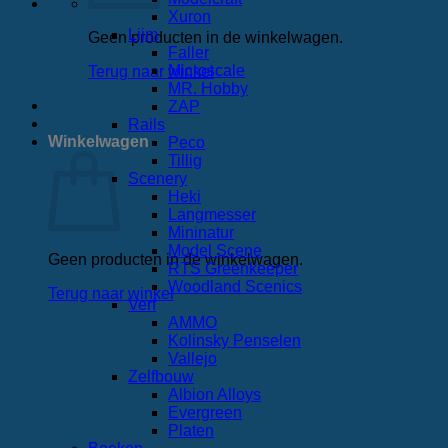
Xuron
Lijm
Geen producten in de winkelwagen.
Faller
Microscale
Terug naar winkel
MR. Hobby
ZAP
Rails
Winkelwagen
Peco
Tillig
Scenery
Heki
Langmesser
Mininatur
Model Scene
Geen producten in de winkelwagen.
RTS Greenkeeper
Woodland Scenics
Terug naar winkel
Verf
AMMO
Kolinsky Penselen
Vallejo
Zelfbouw
Albion Alloys
Evergreen
Platen