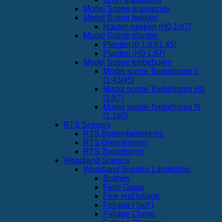
Model Scene grasvezels
Model Scene hekken
Houten hekken (H0 1:87)
Model Scene planten
Planten (0 1:43/1:45)
Planten (H0 1:87)
Model Scene toebehoren
Model scene Toebehoren 0
(1:43/45)
Model scene Toebehoren H0
(1:87)
Model scene Toebehoren N
(1:160)
RTS Scenery
RTS Bodembedekkers
RTS Greenkeeper
RTS Toebehoren
Woodland Scenics
Woodland Scenics Landschap
Bushes
Field Grass
Fine leaf foliage
Foliage ( loof )
Foliage Clump