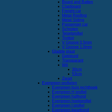
Board and Batten
Clapboard
Freight car
Metal Roofing
Metal Siding
Passenger car
Schroten
Tegelprofiel
Trottoir
V Groove 0.5mm
V Groove 1.0mm
Gladde plaat
Gekleurd
Transparant
Wit
30cm
53cm
Zwart
Evergreen profielen
Evergreen buis rechthoek
Evergreen H profiel
Evergreen halfrond
Evergreen hoekprofiel
Evergreen I profiel
Evergreen kwartrond