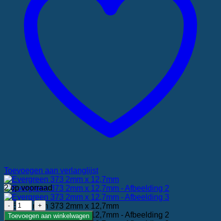
Toevoegen aan verlanglijst
2 op voorraad
Evergreen
373
Toevoegen aan winkelwagen
Merk: