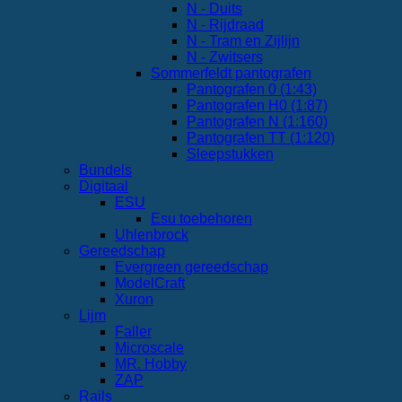
N - Duits
N - Rijdraad
N - Tram en Zijlijn
N - Zwitsers
Sommerfeldt pantografen
Pantografen 0 (1:43)
Pantografen H0 (1:87)
Pantografen N (1:160)
Pantografen TT (1:120)
Sleepstukken
Bundels
Digitaal
ESU
Esu toebehoren
Uhlenbrock
Gereedschap
Evergreen gereedschap
ModelCraft
Xuron
Lijm
Faller
Microscale
MR. Hobby
ZAP
Rails