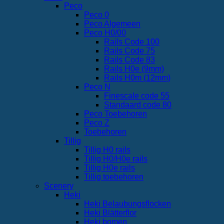
Peco
Peco 0
Peco Algemeen
Peco H0/00
Rails Code 100
Rails Code 75
Rails Code 83
Rails H0e (9mm)
Rails H0m (12mm)
Peco N
Finescale code 55
Standaard code 80
Peco Toebehoren
Peco Z
Toebehoren
Tillig
Tillig H0 rails
Tillig H0/H0e rails
Tillig H0e rails
Tillig toebehoren
Scenery
Heki
Heki Belaubungsflocken
Heki Blätterflor
Heki bomen