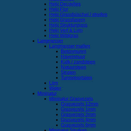
Heki Decovlies
Heki Flor
Heki Grassbüschel / streifen
Heki Grassfasern
Heki Strukturgrass
Heki Verf & Lijm
Heki Wildgras
Langmesser
Langmesser mallen
Betonmuren
Havenmuur
Kalk / zandsteen
Natuursteen
Straten
Tunnelportalen
Lijm
Water
Mininatur
Mininatur Grasvezels
Grasvezels 12mm
Grasvezels 1mm
Grasvezels 2mm
Grasvezels 4mm
Grasvezels 6mm
Mininatur Struiken