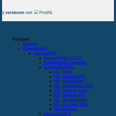
Wij
versturen
met
PostNL
Navigeer
Boeken
Bovenleiding
Sommerfeldt
Sommerfeldt 0 (1:43)
Sommerfeldt Algemeen
Sommerfeldt H0
H0 - Duits
H0 - Italiaans FS
H0 - Nederlands
H0 - Oostenrijks ÖBB
H0 - Tram en zijlijn
H0 - Zwitsers FO
H0 - Zwitsers RhB
H0 - Zwitsers SBB
H0-rijdraden
Sommerfeldt N