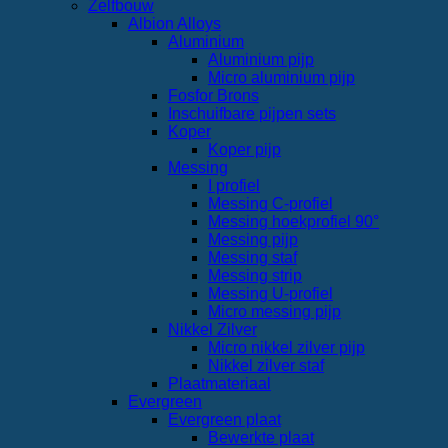
Zelfbouw
Albion Alloys
Aluminium
Aluminium pijp
Micro aluminium pijp
Fosfor Brons
Inschuifbare pijpen sets
Koper
Koper pijp
Messing
I profiel
Messing C-profiel
Messing hoekprofiel 90°
Messing pijp
Messing staf
Messing strip
Messing U-profiel
Micro messing pijp
Nikkel Zilver
Micro nikkel zilver pijp
Nikkel zilver staf
Plaatmateriaal
Evergreen
Evergreen plaat
Bewerkte plaat