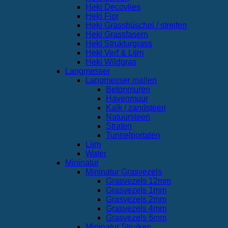
Heki Decovlies
Heki Flor
Heki Grassbüschel / streifen
Heki Grassfasern
Heki Strukturgrass
Heki Verf & Lijm
Heki Wildgras
Langmesser
Langmesser mallen
Betonmuren
Havenmuur
Kalk / zandsteen
Natuursteen
Straten
Tunnelportalen
Lijm
Water
Mininatur
Mininatur Grasvezels
Grasvezels 12mm
Grasvezels 1mm
Grasvezels 2mm
Grasvezels 4mm
Grasvezels 6mm
Mininatur Struiken