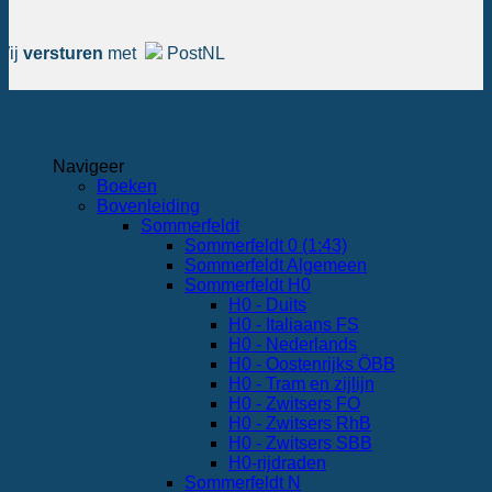
Wij
versturen
met
PostNL
Navigeer
Boeken
Bovenleiding
Sommerfeldt
Sommerfeldt 0 (1:43)
Sommerfeldt Algemeen
Sommerfeldt H0
H0 - Duits
H0 - Italiaans FS
H0 - Nederlands
H0 - Oostenrijks ÖBB
H0 - Tram en zijlijn
H0 - Zwitsers FO
H0 - Zwitsers RhB
H0 - Zwitsers SBB
H0-rijdraden
Sommerfeldt N