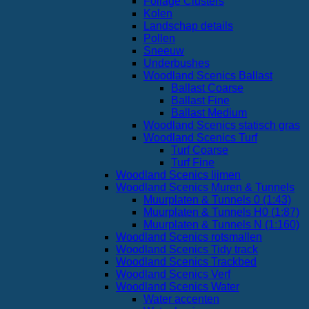
Foliage Clusters
Kolen
Landschap details
Pollen
Sneeuw
Underbushes
Woodland Scenics Ballast
Ballast Coarse
Ballast Fine
Ballast Medium
Woodland Scenics statisch gras
Woodland Scenics Turf
Turf Coarse
Turf Fine
Woodland Scenics lijmen
Woodland Scenics Muren & Tunnels
Muurplaten & Tunnels 0 (1:43)
Muurplaten & Tunnels H0 (1:87)
Muurplaten & Tunnels N (1:160)
Woodland Scenics rotsmallen
Woodland Scenics Tidy track
Woodland Scenics Trackbed
Woodland Scenics Verf
Woodland Scenics Water
Water accenten