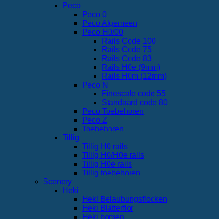
Peco
Peco 0
Peco Algemeen
Peco H0/00
Rails Code 100
Rails Code 75
Rails Code 83
Rails H0e (9mm)
Rails H0m (12mm)
Peco N
Finescale code 55
Standaard code 80
Peco Toebehoren
Peco Z
Toebehoren
Tillig
Tillig H0 rails
Tillig H0/H0e rails
Tillig H0e rails
Tillig toebehoren
Scenery
Heki
Heki Belaubungsflocken
Heki Blätterflor
Heki bomen