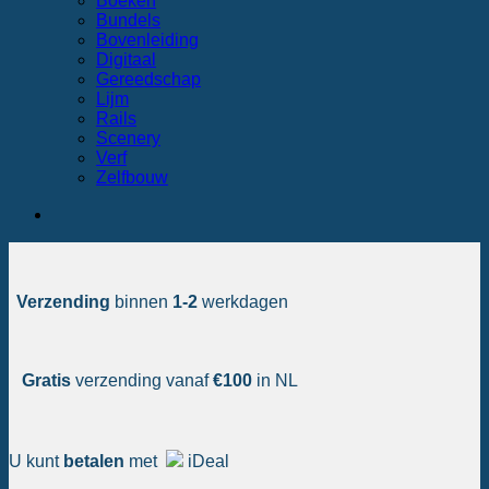
Boeken
Bundels
Bovenleiding
Digitaal
Gereedschap
Lijm
Rails
Scenery
Verf
Zelfbouw
Verzending
binnen
1-2
werkdagen
Gratis
verzending vanaf
€100
in NL
U kunt
betalen
met
iDeal