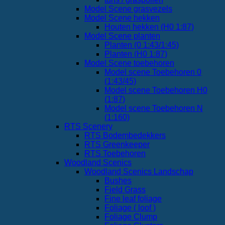
Model Scene grasvezels
Model Scene hekken
Houten hekken (H0 1:87)
Model Scene planten
Planten (0 1:43/1:45)
Planten (H0 1:87)
Model Scene toebehoren
Model scene Toebehoren 0
(1:43/45)
Model scene Toebehoren H0
(1:87)
Model scene Toebehoren N
(1:160)
RTS Scenery
RTS Bodembedekkers
RTS Greenkeeper
RTS Toebehoren
Woodland Scenics
Woodland Scenics Landschap
Bushes
Field Grass
Fine leaf foliage
Foliage ( loof )
Foliage Clump