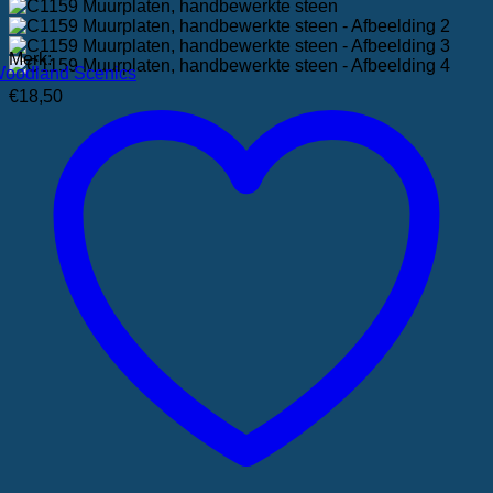
Merk:
oodland Scenics
€
18,50