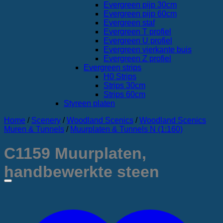
Evergreen pijp 30cm
Evergreen pijp 60cm
Evergreen staf
Evergreen T profiel
Evergreen U profiel
Evergreen vierkante buis
Evergreen Z profiel
Evergreen strips
H0 Strips
Strips 30cm
Strips 60cm
Styreen platen
Home
/
Scenery
/
Woodland Scenics
/
Woodland Scenics
Muren & Tunnels
/
Muurplaten & Tunnels N (1:160)
C1159 Muurplaten,
handbewerkte steen