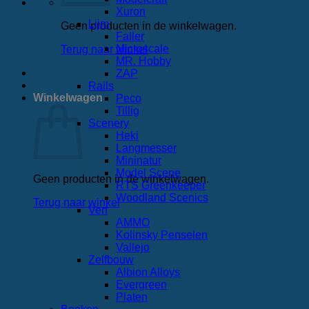
Xuron
Lijm
Geen producten in de winkelwagen.
Faller
Microscale
Terug naar winkel
MR. Hobby
ZAP
Rails
Winkelwagen
Peco
Tillig
Scenery
Heki
Langmesser
Mininatur
Model Scene
Geen producten in de winkelwagen.
RTS Greenkeeper
Woodland Scenics
Terug naar winkel
Verf
AMMO
Kolinsky Penselen
Vallejo
Zelfbouw
Albion Alloys
Evergreen
Platen