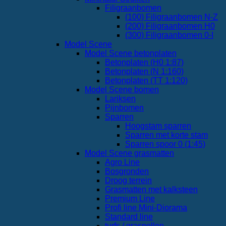
Filigraanbomen
(100) Filigraanbomen N-Z
(200) Filigraanbomen H0
(300) Filigraanbomen 0-I
Model Scene
Model Scene betonplaten
Betonplaten (H0 1:87)
Betonplaten (N 1:160)
Betonplaten (TT 1:120)
Model Scene bomen
Lariksen
Pijnbomen
Sparren
Hoogstam sparren
Sparren met korte stam
Sparren spoor 0 (1:45)
Model Scene grasmatten
Agro Line
Bosgronden
Droog terrein
Grasmatten met kalksteen
Premium Line
Profi line Mini-Diorama
Standard line
turfs / graspollen