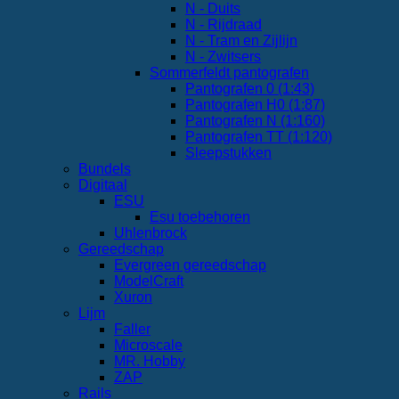
N - Duits
N - Rijdraad
N - Tram en Zijlijn
N - Zwitsers
Sommerfeldt pantografen
Pantografen 0 (1:43)
Pantografen H0 (1:87)
Pantografen N (1:160)
Pantografen TT (1:120)
Sleepstukken
Bundels
Digitaal
ESU
Esu toebehoren
Uhlenbrock
Gereedschap
Evergreen gereedschap
ModelCraft
Xuron
Lijm
Faller
Microscale
MR. Hobby
ZAP
Rails