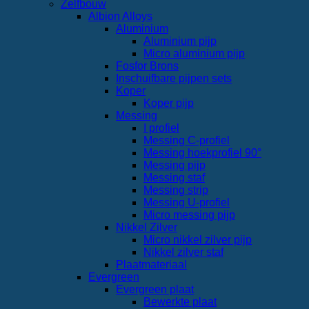
Zelfbouw
Albion Alloys
Aluminium
Aluminium pijp
Micro aluminium pijp
Fosfor Brons
Inschuifbare pijpen sets
Koper
Koper pijp
Messing
I profiel
Messing C-profiel
Messing hoekprofiel 90°
Messing pijp
Messing staf
Messing strip
Messing U-profiel
Micro messing pijp
Nikkel Zilver
Micro nikkel zilver pijp
Nikkel zilver staf
Plaatmateriaal
Evergreen
Evergreen plaat
Bewerkte plaat