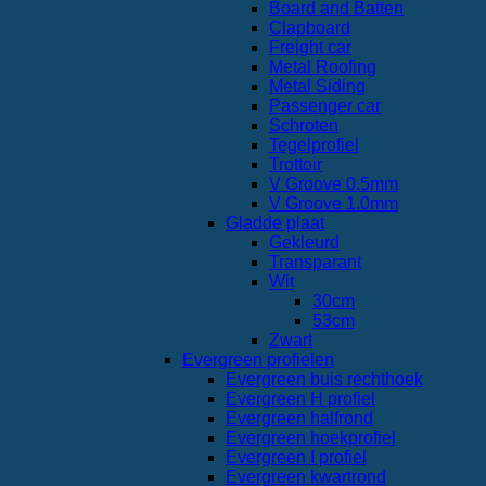
Board and Batten
Clapboard
Freight car
Metal Roofing
Metal Siding
Passenger car
Schroten
Tegelprofiel
Trottoir
V Groove 0.5mm
V Groove 1.0mm
Gladde plaat
Gekleurd
Transparant
Wit
30cm
53cm
Zwart
Evergreen profielen
Evergreen buis rechthoek
Evergreen H profiel
Evergreen halfrond
Evergreen hoekprofiel
Evergreen I profiel
Evergreen kwartrond