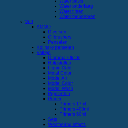
Water basis
Water onderlaag
Water tinten
Water toebehoren
Verf
AMMO
Diversen
Oilbrushers
Penselen
Kolinsky penselen
Vallejo
Diorama Effects
Hulpstoffen
Liquid Gold
Metal Color
Model Air
Model Color
Model Wash
Pigmenten
Primer
Primers 17ml
Primers 400ml
Primers 60ml
Sets
Weathering effects