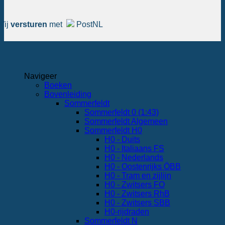
Wij
versturen
met
PostNL
Navigeer
Boeken
Bovenleiding
Sommerfeldt
Sommerfeldt 0 (1:43)
Sommerfeldt Algemeen
Sommerfeldt H0
H0 - Duits
H0 - Italiaans FS
H0 - Nederlands
H0 - Oostenrijks ÖBB
H0 - Tram en zijlijn
H0 - Zwitsers FO
H0 - Zwitsers RhB
H0 - Zwitsers SBB
H0-rijdraden
Sommerfeldt N