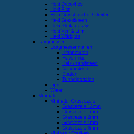
Heki Decovlies
Heki Flor
Heki Grassbüschel / streifen
Heki Grassfasern
Heki Strukturgrass
Heki Verf & Lijm
Heki Wildgras
Langmesser
Langmesser mallen
Betonmuren
Havenmuur
Kalk / zandsteen
Natuursteen
Straten
Tunnelportalen
Lijm
Water
Mininatur
Mininatur Grasvezels
Grasvezels 12mm
Grasvezels 1mm
Grasvezels 2mm
Grasvezels 4mm
Grasvezels 6mm
Mininatur Struiken