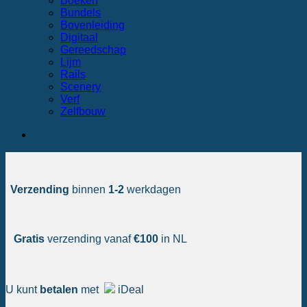
Boeken
Bundels
Bovenleiding
Digitaal
Gereedschap
Lijm
Rails
Scenery
Verf
Zelfbouw
Verzending
binnen
1-2
werkdagen
Gratis
verzending vanaf
€100
in NL
U kunt
betalen
met
iDeal