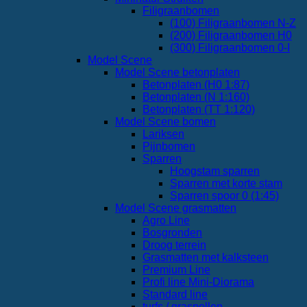
Filigraanbomen
(100) Filigraanbomen N-Z
(200) Filigraanbomen H0
(300) Filigraanbomen 0-I
Model Scene
Model Scene betonplaten
Betonplaten (H0 1:87)
Betonplaten (N 1:160)
Betonplaten (TT 1:120)
Model Scene bomen
Lariksen
Pijnbomen
Sparren
Hoogstam sparren
Sparren met korte stam
Sparren spoor 0 (1:45)
Model Scene grasmatten
Agro Line
Bosgronden
Droog terrein
Grasmatten met kalksteen
Premium Line
Profi line Mini-Diorama
Standard line
turfs / graspollen