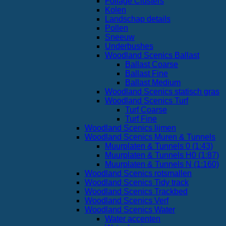
Foliage Clusters
Kolen
Landschap details
Pollen
Sneeuw
Underbushes
Woodland Scenics Ballast
Ballast Coarse
Ballast Fine
Ballast Medium
Woodland Scenics statisch gras
Woodland Scenics Turf
Turf Coarse
Turf Fine
Woodland Scenics lijmen
Woodland Scenics Muren & Tunnels
Muurplaten & Tunnels 0 (1:43)
Muurplaten & Tunnels H0 (1:87)
Muurplaten & Tunnels N (1:160)
Woodland Scenics rotsmallen
Woodland Scenics Tidy track
Woodland Scenics Trackbed
Woodland Scenics Verf
Woodland Scenics Water
Water accenten