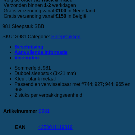
Verzonden binnen
1-2
werkdagen
Gratis verzending vanaf
€100
in Nederland
Gratis verzending vanaf
€150
in België
981 Sleepstuk SBB
SKU:
S981
Categorie:
Sleepstukken
Beschrijving
Aanvullende informatie
‎Verzenden
Sommerfeldt 981
Dubbel sleepstuk (3×21 mm)
Kleur: blank metaal
Passend en verwisselbaar met #744; 927; 944; 965 en
968
2 stuks per verpakkingseenheid
Artikelnummer
S981
EAN
4250011119819