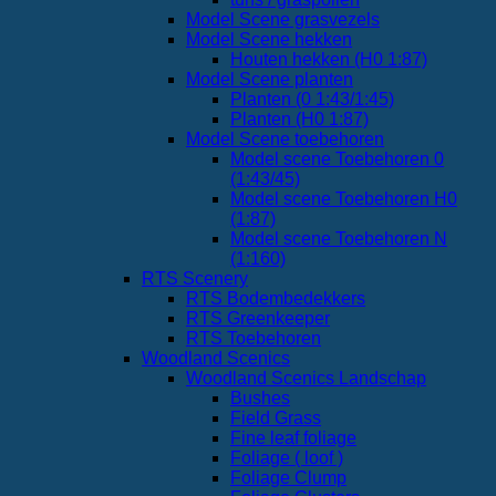
Model Scene grasvezels
Model Scene hekken
Houten hekken (H0 1:87)
Model Scene planten
Planten (0 1:43/1:45)
Planten (H0 1:87)
Model Scene toebehoren
Model scene Toebehoren 0
(1:43/45)
Model scene Toebehoren H0
(1:87)
Model scene Toebehoren N
(1:160)
RTS Scenery
RTS Bodembedekkers
RTS Greenkeeper
RTS Toebehoren
Woodland Scenics
Woodland Scenics Landschap
Bushes
Field Grass
Fine leaf foliage
Foliage ( loof )
Foliage Clump