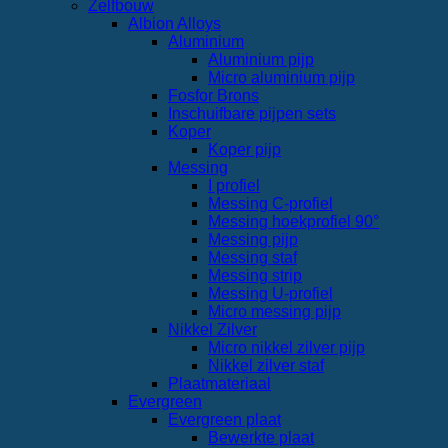
Zelfbouw
Albion Alloys
Aluminium
Aluminium pijp
Micro aluminium pijp
Fosfor Brons
Inschuifbare pijpen sets
Koper
Koper pijp
Messing
I profiel
Messing C-profiel
Messing hoekprofiel 90°
Messing pijp
Messing staf
Messing strip
Messing U-profiel
Micro messing pijp
Nikkel Zilver
Micro nikkel zilver pijp
Nikkel zilver staf
Plaatmateriaal
Evergreen
Evergreen plaat
Bewerkte plaat