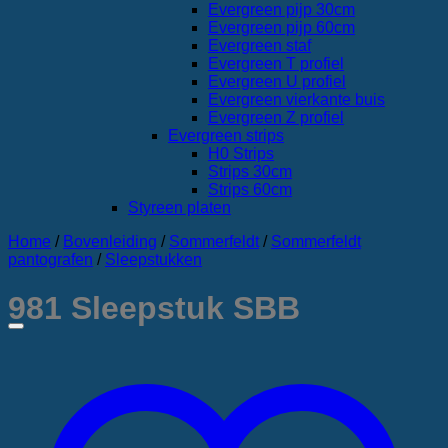
Evergreen pijp 30cm
Evergreen pijp 60cm
Evergreen staf
Evergreen T profiel
Evergreen U profiel
Evergreen vierkante buis
Evergreen Z profiel
Evergreen strips
H0 Strips
Strips 30cm
Strips 60cm
Styreen platen
Home
/
Bovenleiding
/
Sommerfeldt
/
Sommerfeldt
pantografen
/
Sleepstukken
981 Sleepstuk SBB