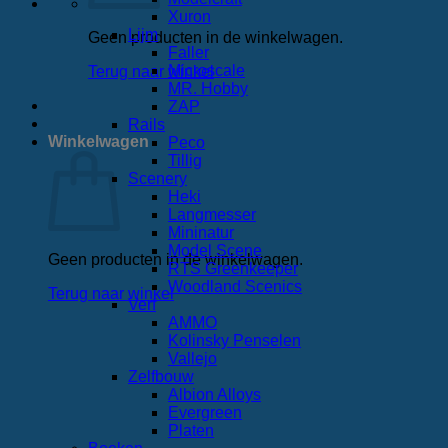
Xuron
Lijm
Geen producten in de winkelwagen.
Faller
Microscale
Terug naar winkel
MR. Hobby
ZAP
Rails
Winkelwagen
Peco
Tillig
Scenery
Heki
Langmesser
Mininatur
Model Scene
Geen producten in de winkelwagen.
RTS Greenkeeper
Woodland Scenics
Terug naar winkel
Verf
AMMO
Kolinsky Penselen
Vallejo
Zelfbouw
Albion Alloys
Evergreen
Platen