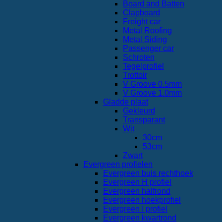
Board and Batten
Clapboard
Freight car
Metal Roofing
Metal Siding
Passenger car
Schroten
Tegelprofiel
Trottoir
V Groove 0.5mm
V Groove 1.0mm
Gladde plaat
Gekleurd
Transparant
Wit
30cm
53cm
Zwart
Evergreen profielen
Evergreen buis rechthoek
Evergreen H profiel
Evergreen halfrond
Evergreen hoekprofiel
Evergreen I profiel
Evergreen kwartrond