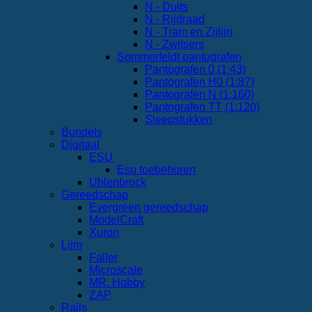
N - Duits
N - Rijdraad
N - Tram en Zijlijn
N - Zwitsers
Sommerfeldt pantografen
Pantografen 0 (1:43)
Pantografen H0 (1:87)
Pantografen N (1:160)
Pantografen TT (1:120)
Sleepstukken
Bundels
Digitaal
ESU
Esu toebehoren
Uhlenbrock
Gereedschap
Evergreen gereedschap
ModelCraft
Xuron
Lijm
Faller
Microscale
MR. Hobby
ZAP
Rails