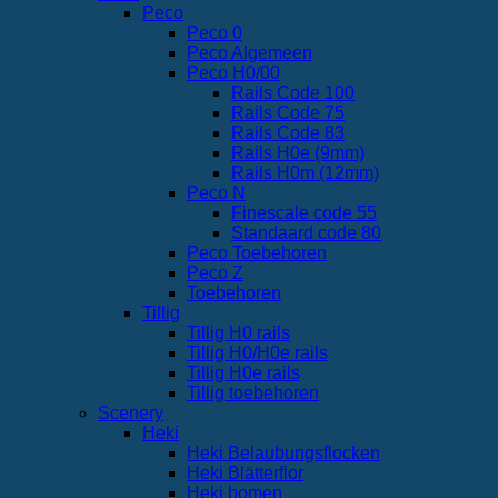
Peco
Peco 0
Peco Algemeen
Peco H0/00
Rails Code 100
Rails Code 75
Rails Code 83
Rails H0e (9mm)
Rails H0m (12mm)
Peco N
Finescale code 55
Standaard code 80
Peco Toebehoren
Peco Z
Toebehoren
Tillig
Tillig H0 rails
Tillig H0/H0e rails
Tillig H0e rails
Tillig toebehoren
Scenery
Heki
Heki Belaubungsflocken
Heki Blätterflor
Heki bomen