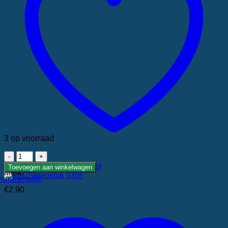
3 op voorraad
981
Sleepstuk
Toevoegen aan verlanglijst
Toevoegen aan winkelwagen
Merk:
SBB
ommerfeldt
aantal
€
2,90