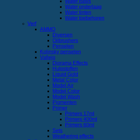
Water basis
Water onderlaag
Water tinten
Water toebehoren
Verf
AMMO
Diversen
Oilbrushers
Penselen
Kolinsky penselen
Vallejo
Diorama Effects
Hulpstoffen
Liquid Gold
Metal Color
Model Air
Model Color
Model Wash
Pigmenten
Primer
Primers 17ml
Primers 400ml
Primers 60ml
Sets
Weathering effects