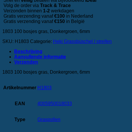
Snel én
veilig
betalen via bijvoorbeeld
iDeal
Volg de order via
Track & Trace
Verzonden binnen
1-2
werkdagen
Gratis verzending vanaf
€100
in Nederland
Gratis verzending vanaf
€150
in België
1803 100 bosjes gras, Donkergroen, 6mm
SKU:
H1803
Categorie:
Heki Grassbüschel / streifen
Beschrijving
Aanvullende informatie
‎Verzenden
1803 100 bosjes gras, Donkergroen, 6mm
Artikelnummer
H1803
EAN
4005950018033
Type
Graspollen