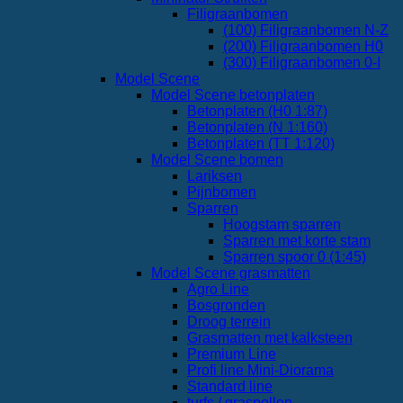
Filigraanbomen
(100) Filigraanbomen N-Z
(200) Filigraanbomen H0
(300) Filigraanbomen 0-I
Model Scene
Model Scene betonplaten
Betonplaten (H0 1:87)
Betonplaten (N 1:160)
Betonplaten (TT 1:120)
Model Scene bomen
Lariksen
Pijnbomen
Sparren
Hoogstam sparren
Sparren met korte stam
Sparren spoor 0 (1:45)
Model Scene grasmatten
Agro Line
Bosgronden
Droog terrein
Grasmatten met kalksteen
Premium Line
Profi line Mini-Diorama
Standard line
turfs / graspollen