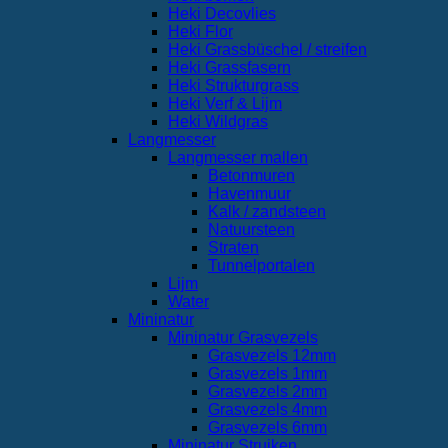
Heki Decovlies
Heki Flor
Heki Grassbüschel / streifen
Heki Grassfasern
Heki Strukturgrass
Heki Verf & Lijm
Heki Wildgras
Langmesser
Langmesser mallen
Betonmuren
Havenmuur
Kalk / zandsteen
Natuursteen
Straten
Tunnelportalen
Lijm
Water
Mininatur
Mininatur Grasvezels
Grasvezels 12mm
Grasvezels 1mm
Grasvezels 2mm
Grasvezels 4mm
Grasvezels 6mm
Mininatur Struiken