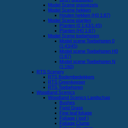
Model Scene grasvezels
Model Scene hekken
Houten hekken (H0 1:87)
Model Scene planten
Planten (0 1:43/1:45)
Planten (H0 1:87)
Model Scene toebehoren
Model scene Toebehoren 0
(1:43/45)
Model scene Toebehoren H0
(1:87)
Model scene Toebehoren N
(1:160)
RTS Scenery
RTS Bodembedekkers
RTS Greenkeeper
RTS Toebehoren
Woodland Scenics
Woodland Scenics Landschap
Bushes
Field Grass
Fine leaf foliage
Foliage ( loof )
Foliage Clump