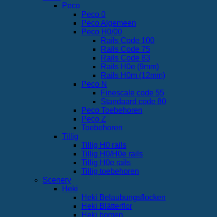
Peco
Peco 0
Peco Algemeen
Peco H0/00
Rails Code 100
Rails Code 75
Rails Code 83
Rails H0e (9mm)
Rails H0m (12mm)
Peco N
Finescale code 55
Standaard code 80
Peco Toebehoren
Peco Z
Toebehoren
Tillig
Tillig H0 rails
Tillig H0/H0e rails
Tillig H0e rails
Tillig toebehoren
Scenery
Heki
Heki Belaubungsflocken
Heki Blätterflor
Heki bomen