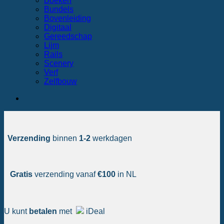
Boeken
Bundels
Bovenleiding
Digitaal
Gereedschap
Lijm
Rails
Scenery
Verf
Zelfbouw
Verzending
binnen
1-2
werkdagen
Gratis
verzending vanaf
€100
in NL
U kunt
betalen
met
iDeal