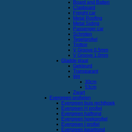
Board and Batten
Clapboard
Freight car
Metal Roofing
Metal Siding
Passenger car
Schroten
Tegelprofiel
Trottoir
V Groove 0.5mm
V Groove 1.0mm
Gladde plaat
Gekleurd
Transparant
Wit
30cm
53cm
Zwart
Evergreen profielen
Evergreen buis rechthoek
Evergreen H profiel
Evergreen halfrond
Evergreen hoekprofiel
Evergreen I profiel
Evergreen kwartrond