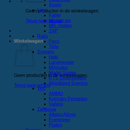
Xuron
Lijm
Geen producten in de winkelwagen.
Faller
Microscale
Terug naar winkel
MR. Hobby
ZAP
Rails
Winkelwagen
Peco
Tillig
Scenery
Heki
Langmesser
Mininatur
Model Scene
Geen producten in de winkelwagen.
RTS Greenkeeper
Woodland Scenics
Terug naar winkel
Verf
AMMO
Kolinsky Penselen
Vallejo
Zelfbouw
Albion Alloys
Evergreen
Platen