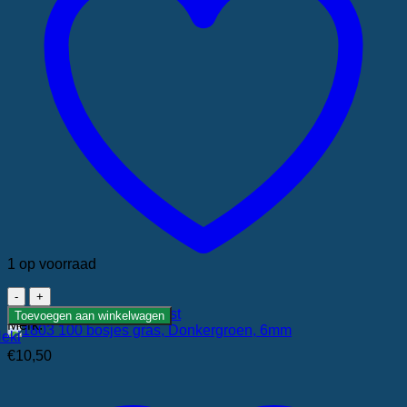
1 op voorraad
1803
100
Toevoegen aan verlanglijst
Toevoegen aan winkelwagen
Merk:
bosjes
eki
gras,
€
10,50
Donkergroen,
6mm
aantal