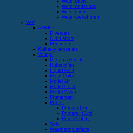
Water basis
Water onderlaag
Water tinten
Water toebehoren
Verf
AMMO
Diversen
Oilbrushers
Penselen
Kolinsky penselen
Vallejo
Diorama Effects
Hulpstoffen
Liquid Gold
Metal Color
Model Air
Model Color
Model Wash
Pigmenten
Primer
Primers 17ml
Primers 400ml
Primers 60ml
Sets
Weathering effects