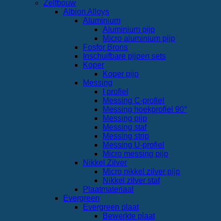
Zelfbouw
Albion Alloys
Aluminium
Aluminium pijp
Micro aluminium pijp
Fosfor Brons
Inschuifbare pijpen sets
Koper
Koper pijp
Messing
I profiel
Messing C-profiel
Messing hoekprofiel 90°
Messing pijp
Messing staf
Messing strip
Messing U-profiel
Micro messing pijp
Nikkel Zilver
Micro nikkel zilver pijp
Nikkel zilver staf
Plaatmateriaal
Evergreen
Evergreen plaat
Bewerkte plaat