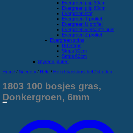
Evergreen pijp 30cm
Evergreen pijp 60cm
Evergreen staf
Evergreen T profiel
Evergreen U profiel
Evergreen vierkante buis
Evergreen Z profiel
Evergreen strips
H0 Strips
Strips 30cm
Strips 60cm
Styreen platen
Home
/
Scenery
/
Heki
/
Heki Grassbüschel / streifen
1803 100 bosjes gras,
Donkergroen, 6mm