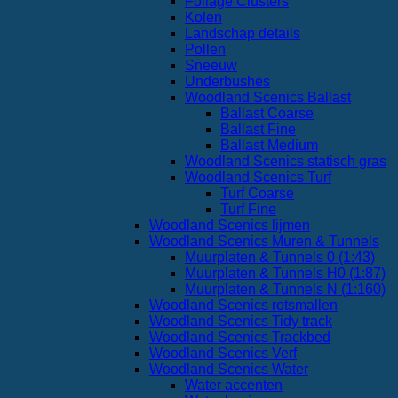
Foliage Clusters
Kolen
Landschap details
Pollen
Sneeuw
Underbushes
Woodland Scenics Ballast
Ballast Coarse
Ballast Fine
Ballast Medium
Woodland Scenics statisch gras
Woodland Scenics Turf
Turf Coarse
Turf Fine
Woodland Scenics lijmen
Woodland Scenics Muren & Tunnels
Muurplaten & Tunnels 0 (1:43)
Muurplaten & Tunnels H0 (1:87)
Muurplaten & Tunnels N (1:160)
Woodland Scenics rotsmallen
Woodland Scenics Tidy track
Woodland Scenics Trackbed
Woodland Scenics Verf
Woodland Scenics Water
Water accenten