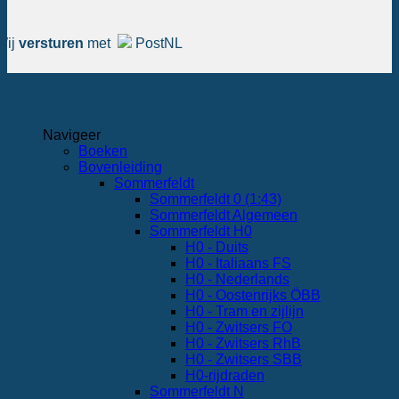
Wij
versturen
met
PostNL
Navigeer
Boeken
Bovenleiding
Sommerfeldt
Sommerfeldt 0 (1:43)
Sommerfeldt Algemeen
Sommerfeldt H0
H0 - Duits
H0 - Italiaans FS
H0 - Nederlands
H0 - Oostenrijks ÖBB
H0 - Tram en zijlijn
H0 - Zwitsers FO
H0 - Zwitsers RhB
H0 - Zwitsers SBB
H0-rijdraden
Sommerfeldt N