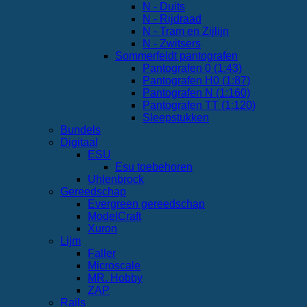
N - Duits
N - Rijdraad
N - Tram en Zijlijn
N - Zwitsers
Sommerfeldt pantografen
Pantografen 0 (1:43)
Pantografen H0 (1:87)
Pantografen N (1:160)
Pantografen TT (1:120)
Sleepstukken
Bundels
Digitaal
ESU
Esu toebehoren
Uhlenbrock
Gereedschap
Evergreen gereedschap
ModelCraft
Xuron
Lijm
Faller
Microscale
MR. Hobby
ZAP
Rails