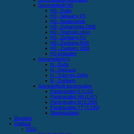
Sommerfeldt H0
H0 - Duits
H0 - Italiaans FS
H0 - Nederlands
H0 - Oostenrijks ÖBB
H0 - Tram en zijlijn
H0 - Zwitsers FO
H0 - Zwitsers RhB
H0 - Zwitsers SBB
H0-rijdraden
Sommerfeldt N
N - Duits
N - Rijdraad
N - Tram en Zijlijn
N - Zwitsers
Sommerfeldt pantografen
Pantografen 0 (1:43)
Pantografen H0 (1:87)
Pantografen N (1:160)
Pantografen TT (1:120)
Sleepstukken
Bundels
Digitaal
ESU