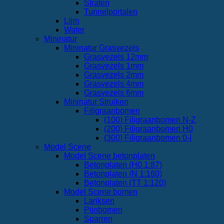
Straten
Tunnelportalen
Lijm
Water
Mininatur
Mininatur Grasvezels
Grasvezels 12mm
Grasvezels 1mm
Grasvezels 2mm
Grasvezels 4mm
Grasvezels 6mm
Mininatur Struiken
Filigraanbomen
(100) Filigraanbomen N-Z
(200) Filigraanbomen H0
(300) Filigraanbomen 0-I
Model Scene
Model Scene betonplaten
Betonplaten (H0 1:87)
Betonplaten (N 1:160)
Betonplaten (TT 1:120)
Model Scene bomen
Lariksen
Pijnbomen
Sparren