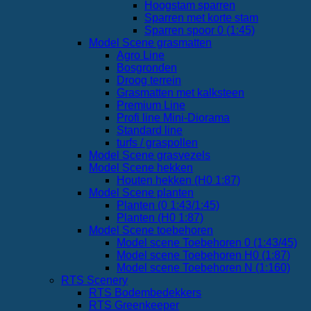
Hoogstam sparren
Sparren met korte stam
Sparren spoor 0 (1:45)
Model Scene grasmatten
Agro Line
Bosgronden
Droog terrein
Grasmatten met kalksteen
Premium Line
Profi line Mini-Diorama
Standard line
turfs / graspollen
Model Scene grasvezels
Model Scene hekken
Houten hekken (H0 1:87)
Model Scene planten
Planten (0 1:43/1:45)
Planten (H0 1:87)
Model Scene toebehoren
Model scene Toebehoren 0 (1:43/45)
Model scene Toebehoren H0 (1:87)
Model scene Toebehoren N (1:160)
RTS Scenery
RTS Bodembedekkers
RTS Greenkeeper