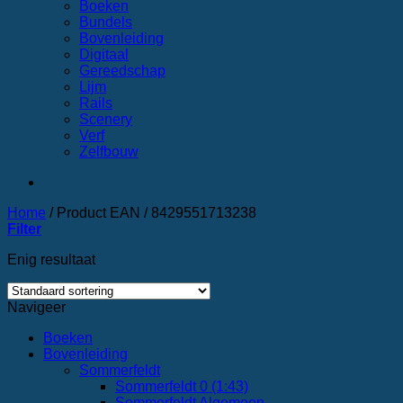
Boeken
Bundels
Bovenleiding
Digitaal
Gereedschap
Lijm
Rails
Scenery
Verf
Zelfbouw
Home
/
Product EAN
/
8429551713238
Filter
Enig resultaat
Navigeer
Boeken
Bovenleiding
Sommerfeldt
Sommerfeldt 0 (1:43)
Sommerfeldt Algemeen