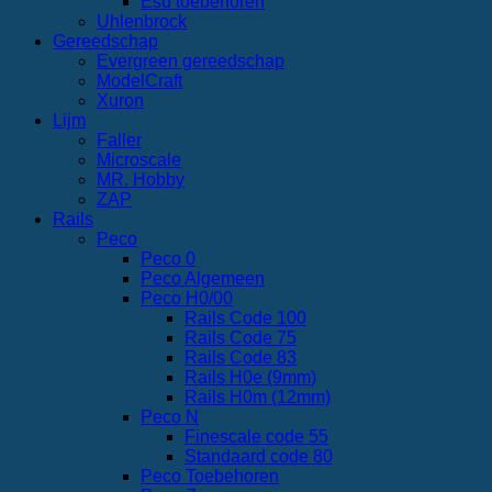
Esu toebehoren
Uhlenbrock
Gereedschap
Evergreen gereedschap
ModelCraft
Xuron
Lijm
Faller
Microscale
MR. Hobby
ZAP
Rails
Peco
Peco 0
Peco Algemeen
Peco H0/00
Rails Code 100
Rails Code 75
Rails Code 83
Rails H0e (9mm)
Rails H0m (12mm)
Peco N
Finescale code 55
Standaard code 80
Peco Toebehoren