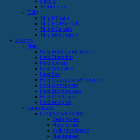
Peco Z
Toebehoren
Tillig
Tillig H0 rails
Tillig H0/H0e rails
Tillig H0e rails
Tillig toebehoren
Scenery
Heki
Heki Belaubungsflocken
Heki Blätterflor
Heki bomen
Heki Decovlies
Heki Flor
Heki Grassbüschel / streifen
Heki Grassfasern
Heki Strukturgrass
Heki Verf & Lijm
Heki Wildgras
Langmesser
Langmesser mallen
Betonmuren
Havenmuur
Kalk / zandsteen
Natuursteen