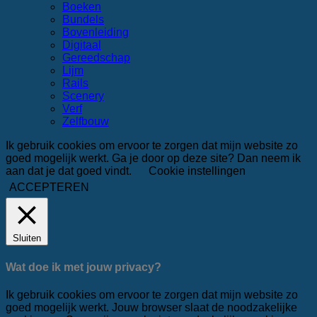
Boeken
Bundels
Bovenleiding
Digitaal
Gereedschap
Lijm
Rails
Scenery
Verf
Zelfbouw
Ik gebruik cookies om ervoor te zorgen dat mijn website zo
goed mogelijk werkt. Ga je door op deze site? Dan neem ik
aan dat je dat goed vindt.
Cookie instellingen
ACCEPTEREN
Sluiten
Wat doe ik met jouw privacy?
Ik gebruik cookies om ervoor te zorgen dat mijn website zo
goed mogelijk werkt. Jouw browser slaat de noodzakelijke