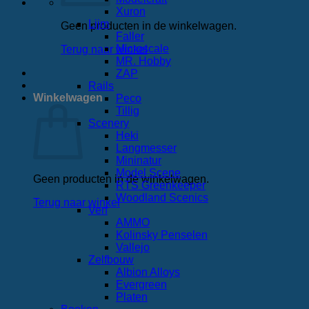
Xuron
Lijm
Geen producten in de winkelwagen.
Faller
Microscale
Terug naar winkel
MR. Hobby
ZAP
Rails
Winkelwagen
Peco
Tillig
Scenery
Heki
Langmesser
Mininatur
Model Scene
Geen producten in de winkelwagen.
RTS Greenkeeper
Woodland Scenics
Terug naar winkel
Verf
AMMO
Kolinsky Penselen
Vallejo
Zelfbouw
Albion Alloys
Evergreen
Platen