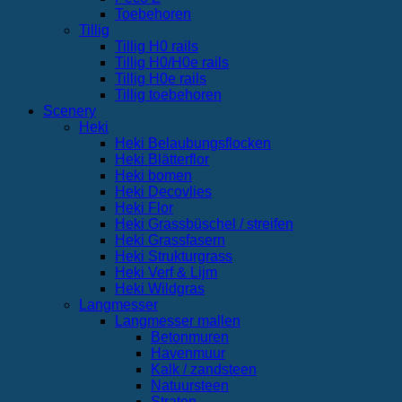
Toebehoren
Tillig
Tillig H0 rails
Tillig H0/H0e rails
Tillig H0e rails
Tillig toebehoren
Scenery
Heki
Heki Belaubungsflocken
Heki Blätterflor
Heki bomen
Heki Decovlies
Heki Flor
Heki Grassbüschel / streifen
Heki Grassfasern
Heki Strukturgrass
Heki Verf & Lijm
Heki Wildgras
Langmesser
Langmesser mallen
Betonmuren
Havenmuur
Kalk / zandsteen
Natuursteen
Straten