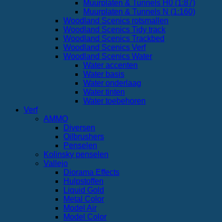
Muurplaten & Tunnels H0 (1:87)
Muurplaten & Tunnels N (1:160)
Woodland Scenics rotsmallen
Woodland Scenics Tidy track
Woodland Scenics Trackbed
Woodland Scenics Verf
Woodland Scenics Water
Water accenten
Water basis
Water onderlaag
Water tinten
Water toebehoren
Verf
AMMO
Diversen
Oilbrushers
Penselen
Kolinsky penselen
Vallejo
Diorama Effects
Hulpstoffen
Liquid Gold
Metal Color
Model Air
Model Color