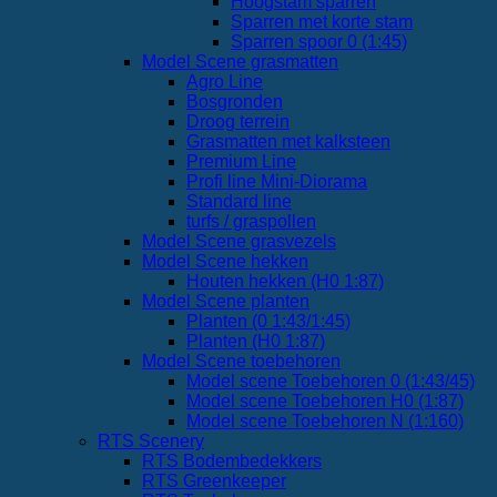
Hoogstam sparren
Sparren met korte stam
Sparren spoor 0 (1:45)
Model Scene grasmatten
Agro Line
Bosgronden
Droog terrein
Grasmatten met kalksteen
Premium Line
Profi line Mini-Diorama
Standard line
turfs / graspollen
Model Scene grasvezels
Model Scene hekken
Houten hekken (H0 1:87)
Model Scene planten
Planten (0 1:43/1:45)
Planten (H0 1:87)
Model Scene toebehoren
Model scene Toebehoren 0 (1:43/45)
Model scene Toebehoren H0 (1:87)
Model scene Toebehoren N (1:160)
RTS Scenery
RTS Bodembedekkers
RTS Greenkeeper