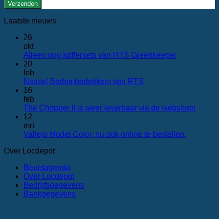
Laatste nieuws
26
okt
Geen
Alleen nog koffersets van RTS Greenkeeper
reacties
20
op
feb
Alleen
Geen
Nieuw! Bodembedekkers van RTS
nog
reacties
16
op
koffersets
feb
Nieuw!
van
Geen
The Chopper II is weer leverbaar via de webshop!
Bodembedekkers
RTS Greenk
reactie
12
van
op
mrt
RTS
The
Geen
Vallejo Model Color, nu ook online te bestellen.
Chopp
reacties
Over Locdepot
op
II
Vallejo
is
Beursagenda
Model
weer
Over Locdepot
Color,
leverb
Bedrijfsgegevens
nu
via
Bankgegevens
ook
de
online
websh
te