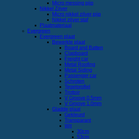
Micro messing pijp
Nikkel Zilver
Micro nikkel zilver pijp
Nikkel zilver staf
Plaatmateriaal
Evergreen
Evergreen plaat
Bewerkte plaat
Board and Batten
Clapboard
Freight car
Metal Roofing
Metal Siding
Passenger car
Schroten
Tegelprofiel
Trottoir
V Groove 0.5mm
V Groove 1.0mm
Gladde plaat
Gekleurd
Transparant
Wit
30cm
53cm