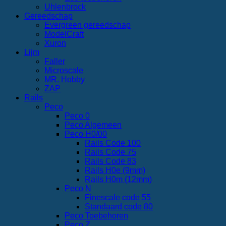
Uhlenbrock
Gereedschap
Evergreen gereedschap
ModelCraft
Xuron
Lijm
Faller
Microscale
MR. Hobby
ZAP
Rails
Peco
Peco 0
Peco Algemeen
Peco H0/00
Rails Code 100
Rails Code 75
Rails Code 83
Rails H0e (9mm)
Rails H0m (12mm)
Peco N
Finescale code 55
Standaard code 80
Peco Toebehoren
Peco Z