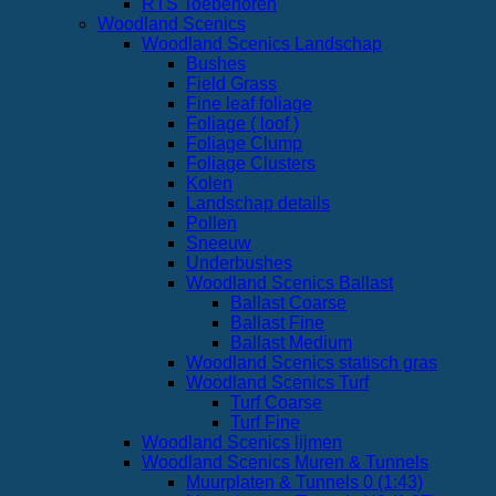
RTS Toebehoren
Woodland Scenics
Woodland Scenics Landschap
Bushes
Field Grass
Fine leaf foliage
Foliage ( loof )
Foliage Clump
Foliage Clusters
Kolen
Landschap details
Pollen
Sneeuw
Underbushes
Woodland Scenics Ballast
Ballast Coarse
Ballast Fine
Ballast Medium
Woodland Scenics statisch gras
Woodland Scenics Turf
Turf Coarse
Turf Fine
Woodland Scenics lijmen
Woodland Scenics Muren & Tunnels
Muurplaten & Tunnels 0 (1:43)