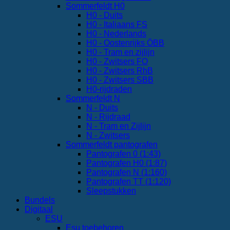
Sommerfeldt H0
H0 - Duits
H0 - Italiaans FS
H0 - Nederlands
H0 - Oostenrijks ÖBB
H0 - Tram en zijlijn
H0 - Zwitsers FO
H0 - Zwitsers RhB
H0 - Zwitsers SBB
H0-rijdraden
Sommerfeldt N
N - Duits
N - Rijdraad
N - Tram en Zijlijn
N - Zwitsers
Sommerfeldt pantografen
Pantografen 0 (1:43)
Pantografen H0 (1:87)
Pantografen N (1:160)
Pantografen TT (1:120)
Sleepstukken
Bundels
Digitaal
ESU
Esu toebehoren