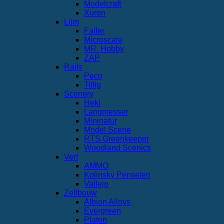
Modelcraft
Xuron
Lijm
Faller
Microscale
MR. Hobby
ZAP
Rails
Peco
Tillig
Scenery
Heki
Langmesser
Mininatur
Model Scene
RTS Greenkeeper
Woodland Scenics
Verf
AMMO
Kolinsky Penselen
Vallejo
Zelfbouw
Albion Alloys
Evergreen
Platen