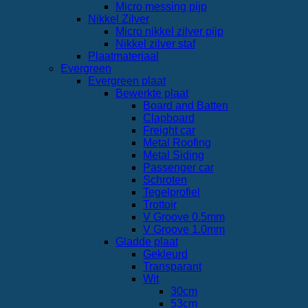
Micro messing pijp
Nikkel Zilver
Micro nikkel zilver pijp
Nikkel zilver staf
Plaatmateriaal
Evergreen
Evergreen plaat
Bewerkte plaat
Board and Batten
Clapboard
Freight car
Metal Roofing
Metal Siding
Passenger car
Schroten
Tegelprofiel
Trottoir
V Groove 0.5mm
V Groove 1.0mm
Gladde plaat
Gekleurd
Transparant
Wit
30cm
53cm