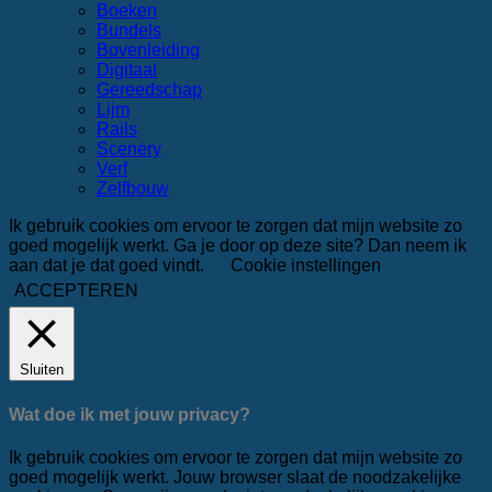
Boeken
Bundels
Bovenleiding
Digitaal
Gereedschap
Lijm
Rails
Scenery
Verf
Zelfbouw
Ik gebruik cookies om ervoor te zorgen dat mijn website zo
goed mogelijk werkt. Ga je door op deze site? Dan neem ik
aan dat je dat goed vindt.
Cookie instellingen
ACCEPTEREN
Sluiten
Wat doe ik met jouw privacy?
Ik gebruik cookies om ervoor te zorgen dat mijn website zo
goed mogelijk werkt. Jouw browser slaat de noodzakelijke