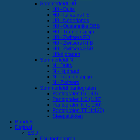
Sommerfeldt H0
H0 - Duits
H0 - Italiaans FS
H0 - Nederlands
H0 - Oostenrijks ÖBB
H0 - Tram en zijlijn
H0 - Zwitsers FO
H0 - Zwitsers RhB
H0 - Zwitsers SBB
H0-rijdraden
Sommerfeldt N
N - Duits
N - Rijdraad
N - Tram en Zijlijn
N - Zwitsers
Sommerfeldt pantografen
Pantografen 0 (1:43)
Pantografen H0 (1:87)
Pantografen N (1:160)
Pantografen TT (1:120)
Sleepstukken
Bundels
Digitaal
ESU
Esu toebehoren