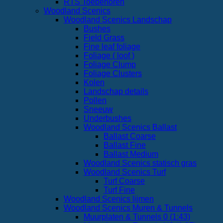
RTS Toebehoren
Woodland Scenics
Woodland Scenics Landschap
Bushes
Field Grass
Fine leaf foliage
Foliage ( loof )
Foliage Clump
Foliage Clusters
Kolen
Landschap details
Pollen
Sneeuw
Underbushes
Woodland Scenics Ballast
Ballast Coarse
Ballast Fine
Ballast Medium
Woodland Scenics statisch gras
Woodland Scenics Turf
Turf Coarse
Turf Fine
Woodland Scenics lijmen
Woodland Scenics Muren & Tunnels
Muurplaten & Tunnels 0 (1:43)