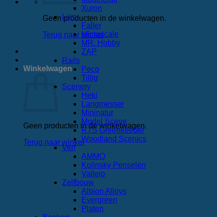
Xuron
Lijm
Geen producten in de winkelwagen.
Faller
Microscale
Terug naar winkel
MR. Hobby
ZAP
Rails
Winkelwagen
Peco
Tillig
Scenery
Heki
Langmesser
Mininatur
Model Scene
Geen producten in de winkelwagen.
RTS Greenkeeper
Woodland Scenics
Terug naar winkel
Verf
AMMO
Kolinsky Penselen
Vallejo
Zelfbouw
Albion Alloys
Evergreen
Platen