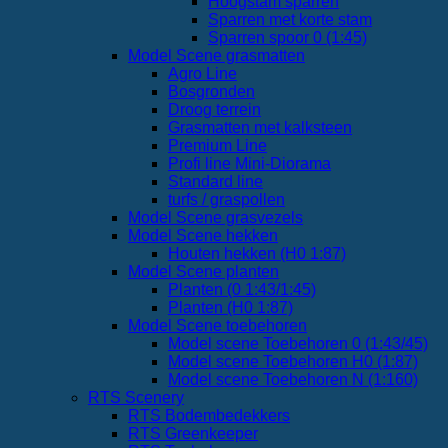
Hoogstam sparren
Sparren met korte stam
Sparren spoor 0 (1:45)
Model Scene grasmatten
Agro Line
Bosgronden
Droog terrein
Grasmatten met kalksteen
Premium Line
Profi line Mini-Diorama
Standard line
turfs / graspollen
Model Scene grasvezels
Model Scene hekken
Houten hekken (H0 1:87)
Model Scene planten
Planten (0 1:43/1:45)
Planten (H0 1:87)
Model Scene toebehoren
Model scene Toebehoren 0 (1:43/45)
Model scene Toebehoren H0 (1:87)
Model scene Toebehoren N (1:160)
RTS Scenery
RTS Bodembedekkers
RTS Greenkeeper