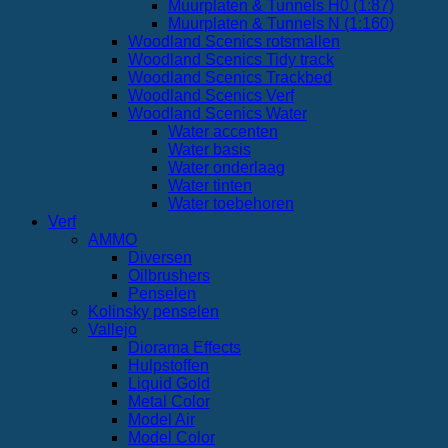
Muurplaten & Tunnels H0 (1:87)
Muurplaten & Tunnels N (1:160)
Woodland Scenics rotsmallen
Woodland Scenics Tidy track
Woodland Scenics Trackbed
Woodland Scenics Verf
Woodland Scenics Water
Water accenten
Water basis
Water onderlaag
Water tinten
Water toebehoren
Verf
AMMO
Diversen
Oilbrushers
Penselen
Kolinsky penselen
Vallejo
Diorama Effects
Hulpstoffen
Liquid Gold
Metal Color
Model Air
Model Color