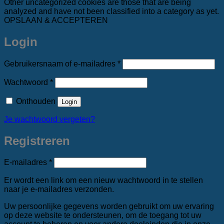
Other uncategorized cookies are those that are being
analyzed and have not been classified into a category as yet.
OPSLAAN & ACCEPTEREN
Login
Vereist
Gebruikersnaam of e-mailadres
*
Vereist
Wachtwoord
*
Onthouden
Login
Je wachtwoord vergeten?
Registreren
Vereist
E-mailadres
*
Er wordt een link om een nieuw wachtwoord in te stellen
naar je e-mailadres verzonden.
Uw persoonlijke gegevens worden gebruikt om uw ervaring
op deze website te ondersteunen, om de toegang tot uw