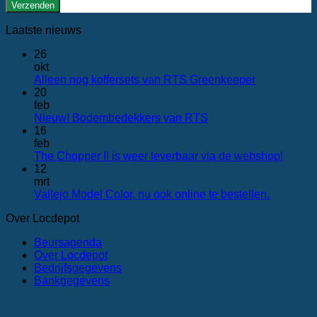
Laatste nieuws
26
okt
Geen
Alleen nog koffersets van RTS Greenkeeper
reacties
20
op
feb
Alleen
Geen
Nieuw! Bodembedekkers van RTS
nog
reacties
16
op
koffersets
feb
Nieuw!
van
Geen
The Chopper II is weer leverbaar via de webshop!
Bodembedekkers
RTS Greenk
reactie
12
van
op
mrt
RTS
The
Geen
Vallejo Model Color, nu ook online te bestellen.
Chopp
reacties
Over Locdepot
op
II
Vallejo
is
Beursagenda
Model
weer
Over Locdepot
Color,
leverb
Bedrijfsgegevens
nu
via
Bankgegevens
ook
de
online
websh
te