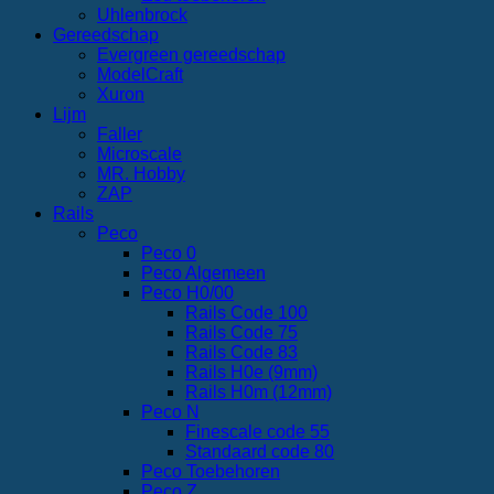
Uhlenbrock
Gereedschap
Evergreen gereedschap
ModelCraft
Xuron
Lijm
Faller
Microscale
MR. Hobby
ZAP
Rails
Peco
Peco 0
Peco Algemeen
Peco H0/00
Rails Code 100
Rails Code 75
Rails Code 83
Rails H0e (9mm)
Rails H0m (12mm)
Peco N
Finescale code 55
Standaard code 80
Peco Toebehoren
Peco Z