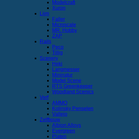
Modelcraft
Xuron
Lijm
Faller
Microscale
MR. Hobby
ZAP
Rails
Peco
Tillig
Scenery
Heki
Langmesser
Mininatur
Model Scene
RTS Greenkeeper
Woodland Scenics
Verf
AMMO
Kolinsky Penselen
Vallejo
Zelfbouw
Albion Alloys
Evergreen
Platen