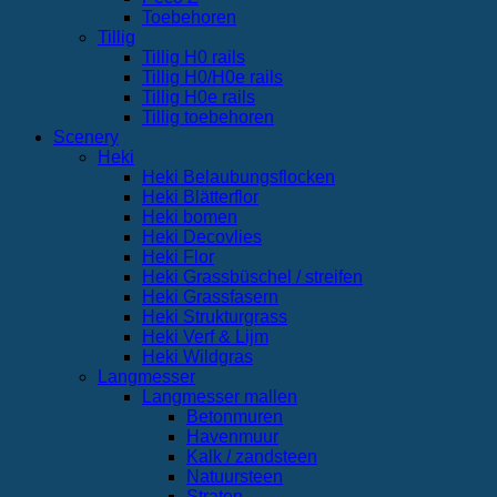
Toebehoren
Tillig
Tillig H0 rails
Tillig H0/H0e rails
Tillig H0e rails
Tillig toebehoren
Scenery
Heki
Heki Belaubungsflocken
Heki Blätterflor
Heki bomen
Heki Decovlies
Heki Flor
Heki Grassbüschel / streifen
Heki Grassfasern
Heki Strukturgrass
Heki Verf & Lijm
Heki Wildgras
Langmesser
Langmesser mallen
Betonmuren
Havenmuur
Kalk / zandsteen
Natuursteen
Straten