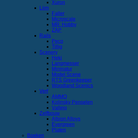
Xuron
Lijm
Faller
Microscale
MR. Hobby
ZAP
Rails
Peco
Tillig
Scenery
Heki
Langmesser
Mininatur
Model Scene
RTS Greenkeeper
Woodland Scenics
Verf
AMMO
Kolinsky Penselen
Vallejo
Zelfbouw
Albion Alloys
Evergreen
Platen
Boeken