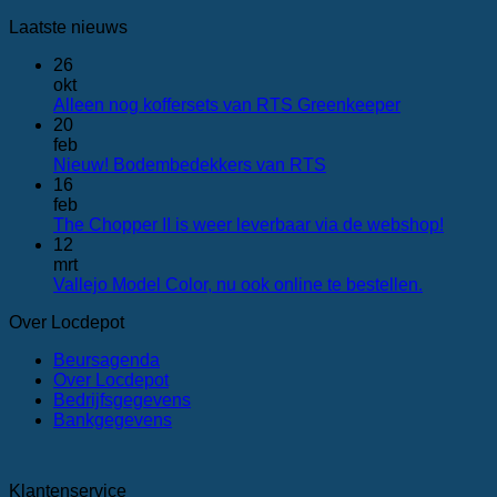
Laatste nieuws
26
okt
Geen
Alleen nog koffersets van RTS Greenkeeper
reacties
20
op
feb
Alleen
Geen
Nieuw! Bodembedekkers van RTS
nog
reacties
16
op
koffersets
feb
Nieuw!
van
Geen
The Chopper II is weer leverbaar via de webshop!
Bodembedekkers
RTS Greenk
reactie
12
van
op
mrt
RTS
The
Geen
Vallejo Model Color, nu ook online te bestellen.
Chopp
reacties
Over Locdepot
op
II
Vallejo
is
Beursagenda
Model
weer
Over Locdepot
Color,
leverb
Bedrijfsgegevens
nu
via
Bankgegevens
ook
de
online
websh
te
bestellen.
Klantenservice