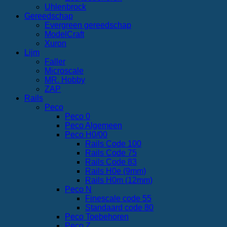
Uhlenbrock
Gereedschap
Evergreen gereedschap
ModelCraft
Xuron
Lijm
Faller
Microscale
MR. Hobby
ZAP
Rails
Peco
Peco 0
Peco Algemeen
Peco H0/00
Rails Code 100
Rails Code 75
Rails Code 83
Rails H0e (9mm)
Rails H0m (12mm)
Peco N
Finescale code 55
Standaard code 80
Peco Toebehoren
Peco Z