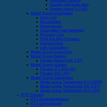
Hoogstam sparren
Sparren met korte stam
Sparren spoor 0 (1:45)
Model Scene grasmatten
Agro Line
Bosgronden
Droog terrein
Grasmatten met kalksteen
Premium Line
Profi line Mini-Diorama
Standard line
turfs / graspollen
Model Scene grasvezels
Model Scene hekken
Houten hekken (H0 1:87)
Model Scene planten
Planten (0 1:43/1:45)
Planten (H0 1:87)
Model Scene toebehoren
Model scene Toebehoren 0 (1:43/45)
Model scene Toebehoren H0 (1:87)
Model scene Toebehoren N (1:160)
RTS Scenery
RTS Bodembedekkers
RTS Greenkeeper