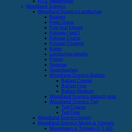
RTS Toebehoren
Woodland Scenics
Woodland Scenics Landschap
Bushes
Field Grass
Fine leaf foliage
Foliage ( loof )
Foliage Clump
Foliage Clusters
Kolen
Landschap details
Pollen
Sneeuw
Underbushes
Woodland Scenics Ballast
Ballast Coarse
Ballast Fine
Ballast Medium
Woodland Scenics statisch gras
Woodland Scenics Turf
Turf Coarse
Turf Fine
Woodland Scenics lijmen
Woodland Scenics Muren & Tunnels
Muurplaten & Tunnels 0 (1:43)