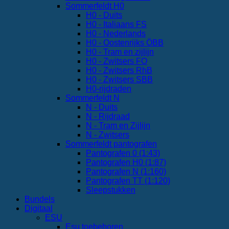
Sommerfeldt H0
H0 - Duits
H0 - Italiaans FS
H0 - Nederlands
H0 - Oostenrijks ÖBB
H0 - Tram en zijlijn
H0 - Zwitsers FO
H0 - Zwitsers RhB
H0 - Zwitsers SBB
H0-rijdraden
Sommerfeldt N
N - Duits
N - Rijdraad
N - Tram en Zijlijn
N - Zwitsers
Sommerfeldt pantografen
Pantografen 0 (1:43)
Pantografen H0 (1:87)
Pantografen N (1:160)
Pantografen TT (1:120)
Sleepstukken
Bundels
Digitaal
ESU
Esu toebehoren