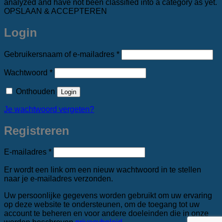
analyzed and have not been classified into a category as yet.
OPSLAAN & ACCEPTEREN
Login
Vereist
Gebruikersnaam of e-mailadres
*
Vereist
Wachtwoord
*
Onthouden
Login
Je wachtwoord vergeten?
Registreren
Vereist
E-mailadres
*
Er wordt een link om een nieuw wachtwoord in te stellen
naar je e-mailadres verzonden.
Uw persoonlijke gegevens worden gebruikt om uw ervaring
op deze website te ondersteunen, om de toegang tot uw
account te beheren en voor andere doeleinden die in onze