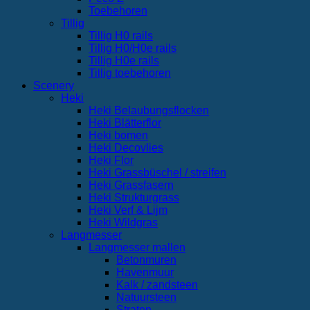
Toebehoren
Tillig
Tillig H0 rails
Tillig H0/H0e rails
Tillig H0e rails
Tillig toebehoren
Scenery
Heki
Heki Belaubungsflocken
Heki Blätterflor
Heki bomen
Heki Decovlies
Heki Flor
Heki Grassbüschel / streifen
Heki Grassfasern
Heki Strukturgrass
Heki Verf & Lijm
Heki Wildgras
Langmesser
Langmesser mallen
Betonmuren
Havenmuur
Kalk / zandsteen
Natuursteen
Straten