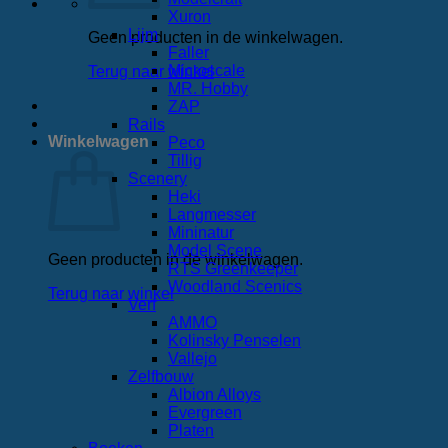
Xuron
Lijm
Geen producten in de winkelwagen.
Faller
Microscale
Terug naar winkel
MR. Hobby
ZAP
Rails
Winkelwagen
Peco
Tillig
Scenery
Heki
Langmesser
Mininatur
Model Scene
Geen producten in de winkelwagen.
RTS Greenkeeper
Woodland Scenics
Terug naar winkel
Verf
AMMO
Kolinsky Penselen
Vallejo
Zelfbouw
Albion Alloys
Evergreen
Platen