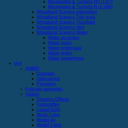
Muurplaten & Tunnels H0 (1:87)
Muurplaten & Tunnels N (1:160)
Woodland Scenics rotsmallen
Woodland Scenics Tidy track
Woodland Scenics Trackbed
Woodland Scenics Verf
Woodland Scenics Water
Water accenten
Water basis
Water onderlaag
Water tinten
Water toebehoren
Verf
AMMO
Diversen
Oilbrushers
Penselen
Kolinsky penselen
Vallejo
Diorama Effects
Hulpstoffen
Liquid Gold
Metal Color
Model Air
Model Color