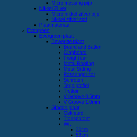
Micro messing pijp
Nikkel Zilver
Micro nikkel zilver pijp
Nikkel zilver staf
Plaatmateriaal
Evergreen
Evergreen plaat
Bewerkte plaat
Board and Batten
Clapboard
Freight car
Metal Roofing
Metal Siding
Passenger car
Schroten
Tegelprofiel
Trottoir
V Groove 0.5mm
V Groove 1.0mm
Gladde plaat
Gekleurd
Transparant
Wit
30cm
53cm