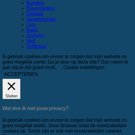
Bundels
Bovenleiding
Digitaal
Gereedschap
Lijm
Rails
Scenery
Verf
Zelfbouw
Ik gebruik cookies om ervoor te zorgen dat mijn website zo
goed mogelijk werkt. Ga je door op deze site? Dan neem ik
aan dat je dat goed vindt.
Cookie instellingen
ACCEPTEREN
Sluiten
Wat doe ik met jouw privacy?
Ik gebruik cookies om ervoor te zorgen dat mijn website zo
goed mogelijk werkt. Jouw browser slaat de noodzakelijke
cookies op. Soms zijn er ook niet-noodzakelijke cookies.