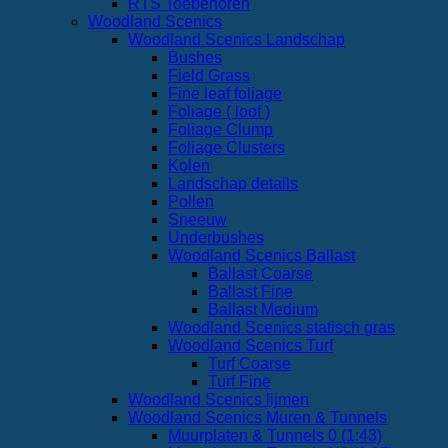
RTS Toebehoren
Woodland Scenics
Woodland Scenics Landschap
Bushes
Field Grass
Fine leaf foliage
Foliage ( loof )
Foliage Clump
Foliage Clusters
Kolen
Landschap details
Pollen
Sneeuw
Underbushes
Woodland Scenics Ballast
Ballast Coarse
Ballast Fine
Ballast Medium
Woodland Scenics statisch gras
Woodland Scenics Turf
Turf Coarse
Turf Fine
Woodland Scenics lijmen
Woodland Scenics Muren & Tunnels
Muurplaten & Tunnels 0 (1:43)