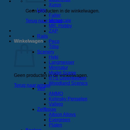
Xuron
Lijm
Geen producten in de winkelwagen.
Faller
Microscale
Terug naar winkel
MR. Hobby
ZAP
Rails
Winkelwagen
Peco
Tillig
Scenery
Heki
Langmesser
Mininatur
Model Scene
Geen producten in de winkelwagen.
RTS Greenkeeper
Woodland Scenics
Terug naar winkel
Verf
AMMO
Kolinsky Penselen
Vallejo
Zelfbouw
Albion Alloys
Evergreen
Platen