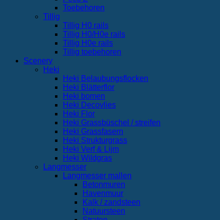
Toebehoren
Tillig
Tillig H0 rails
Tillig H0/H0e rails
Tillig H0e rails
Tillig toebehoren
Scenery
Heki
Heki Belaubungsflocken
Heki Blätterflor
Heki bomen
Heki Decovlies
Heki Flor
Heki Grassbüschel / streifen
Heki Grassfasern
Heki Strukturgrass
Heki Verf & Lijm
Heki Wildgras
Langmesser
Langmesser mallen
Betonmuren
Havenmuur
Kalk / zandsteen
Natuursteen
Straten