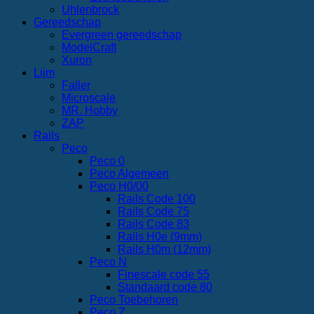
Uhlenbrock
Gereedschap
Evergreen gereedschap
ModelCraft
Xuron
Lijm
Faller
Microscale
MR. Hobby
ZAP
Rails
Peco
Peco 0
Peco Algemeen
Peco H0/00
Rails Code 100
Rails Code 75
Rails Code 83
Rails H0e (9mm)
Rails H0m (12mm)
Peco N
Finescale code 55
Standaard code 80
Peco Toebehoren
Peco Z