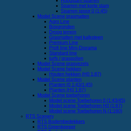
Hoogstam sparren
Sparren met korte stam
Sparren spoor 0 (1:45)
Model Scene grasmatten
Agro Line
Bosgronden
Droog terrein
Grasmatten met kalksteen
Premium Line
Profi line Mini-Diorama
Standard line
turfs / graspollen
Model Scene grasvezels
Model Scene hekken
Houten hekken (H0 1:87)
Model Scene planten
Planten (0 1:43/1:45)
Planten (H0 1:87)
Model Scene toebehoren
Model scene Toebehoren 0 (1:43/45)
Model scene Toebehoren H0 (1:87)
Model scene Toebehoren N (1:160)
RTS Scenery
RTS Bodembedekkers
RTS Greenkeeper