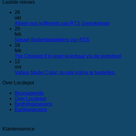
Laatste nieuws
26
okt
Geen
Alleen nog koffersets van RTS Greenkeeper
reacties
20
op
feb
Alleen
Geen
Nieuw! Bodembedekkers van RTS
nog
reacties
16
op
koffersets
feb
Nieuw!
van
Geen
The Chopper II is weer leverbaar via de webshop!
Bodembedekkers
RTS Greenk
reactie
12
van
op
mrt
RTS
The
Geen
Vallejo Model Color, nu ook online te bestellen.
Chopp
reacties
Over Locdepot
op
II
Vallejo
is
Beursagenda
Model
weer
Over Locdepot
Color,
leverb
Bedrijfsgegevens
nu
via
Bankgegevens
ook
de
online
websh
te
bestellen.
Klantenservice