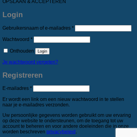
OPSLAAN & ACCEPTEREN
Login
Vereist
Gebruikersnaam of e-mailadres
*
Vereist
Wachtwoord
*
Onthouden
Login
Je wachtwoord vergeten?
Registreren
Vereist
E-mailadres
*
Er wordt een link om een nieuw wachtwoord in te stellen
naar je e-mailadres verzonden.
Uw persoonlijke gegevens worden gebruikt om uw ervaring
op deze website te ondersteunen, om de toegang tot uw
account te beheren en voor andere doeleinden die in onze
worden beschreven
privacybeleid
.