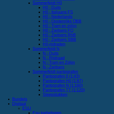
Sommerfeldt H0
H0 - Duits
H0 - Italiaans FS
H0 - Nederlands
H0 - Oostenrijks ÖBB
H0 - Tram en zijlijn
H0 - Zwitsers FO
H0 - Zwitsers RhB
H0 - Zwitsers SBB
H0-rijdraden
Sommerfeldt N
N - Duits
N - Rijdraad
N - Tram en Zijlijn
N - Zwitsers
Sommerfeldt pantografen
Pantografen 0 (1:43)
Pantografen H0 (1:87)
Pantografen N (1:160)
Pantografen TT (1:120)
Sleepstukken
Bundels
Digitaal
ESU
Esu toebehoren