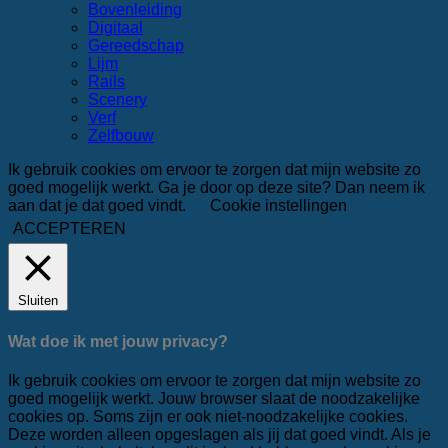
Bovenleiding
Digitaal
Gereedschap
Lijm
Rails
Scenery
Verf
Zelfbouw
Ik gebruik cookies om ervoor te zorgen dat mijn website zo
goed mogelijk werkt. Ga je door op deze site? Dan neem ik
aan dat je dat goed vindt.
Cookie instellingen
ACCEPTEREN
Sluiten
Wat doe ik met jouw privacy?
Ik gebruik cookies om ervoor te zorgen dat mijn website zo
goed mogelijk werkt. Jouw browser slaat de noodzakelijke
cookies op. Soms zijn er ook niet-noodzakelijke cookies.
Deze worden alleen opgeslagen als jij dat goed vindt. Als je