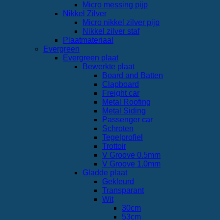
Micro messing pijp
Nikkel Zilver
Micro nikkel zilver pijp
Nikkel zilver staf
Plaatmateriaal
Evergreen
Evergreen plaat
Bewerkte plaat
Board and Batten
Clapboard
Freight car
Metal Roofing
Metal Siding
Passenger car
Schroten
Tegelprofiel
Trottoir
V Groove 0.5mm
V Groove 1.0mm
Gladde plaat
Gekleurd
Transparant
Wit
30cm
53cm