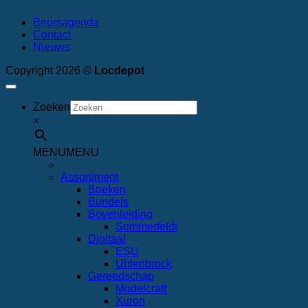
Beursagenda
Contact
Nieuws
Copyright 2026 ©
Locdepot
Zoeken
×
MENU
MENU
Assortiment
Boeken
Bundels
Bovenleiding
Sommerfeldt
Digitaal
ESU
Uhlenbrock
Gereedschap
Modelcraft
Xuron