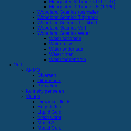
Muurplaten & Tunnels H0 (1:87)
Muurplaten & Tunnels N (1:160)
Woodland Scenics rotsmallen
Woodland Scenics Tidy track
Woodland Scenics Trackbed
Woodland Scenics Verf
Woodland Scenics Water
Water accenten
Water basis
Water onderlaag
Water tinten
Water toebehoren
Verf
AMMO
Diversen
Oilbrushers
Penselen
Kolinsky penselen
Vallejo
Diorama Effects
Hulpstoffen
Liquid Gold
Metal Color
Model Air
Model Color