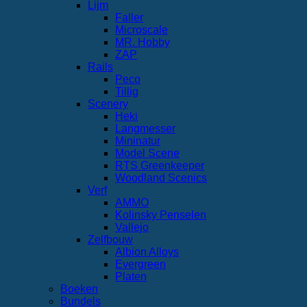
Lijm
Faller
Microscale
MR. Hobby
ZAP
Rails
Peco
Tillig
Scenery
Heki
Langmesser
Mininatur
Model Scene
RTS Greenkeeper
Woodland Scenics
Verf
AMMO
Kolinsky Penselen
Vallejo
Zelfbouw
Albion Alloys
Evergreen
Platen
Boeken
Bundels